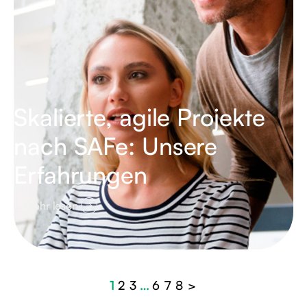
Skalierte, agile Projekte
nach SAFe: Unsere
Erfahrungen
Mehr lesen
1
2
3
…
6
7
8
>