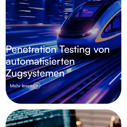
Penetration Testing von
automatisierten
Zugsystemen
Mehr lesen
KI im Rampenlicht