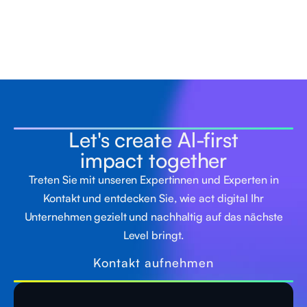
Let's create Al-first
impact together
Treten Sie mit unseren Expertinnen und Experten in
Kontakt und entdecken Sie, wie act digital Ihr
Unternehmen gezielt und nachhaltig auf das nächste
Level bringt.
Kontakt aufnehmen