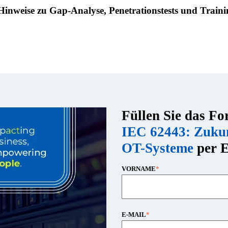
Hinweise zu
Gap-Analyse, Penetrationstests und Traini
Füllen Sie das Fo
IEC 62443: Zukunf
OT-Systeme
per 
VORNAME
*
E-MAIL
*