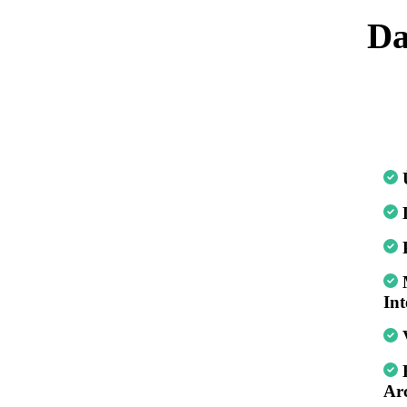
Da
Int
Ar