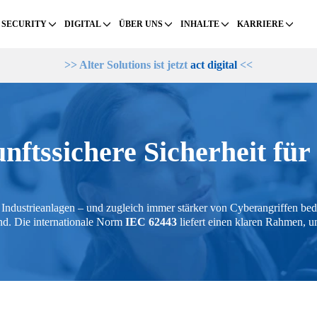
 SECURITY
DIGITAL
ÜBER UNS
INHALTE
KARRIERE
>> Alter Solutions ist jetzt
act digital
<<
ftssichere Sicherheit fü
ndustrieanlagen – und zugleich immer stärker von Cyberangriffen bedr
d. Die internationale Norm
IEC 62443
liefert einen klaren Rahmen, 