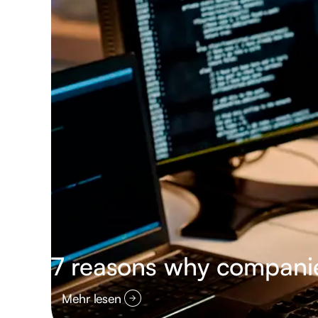
7 reasons why compani
Mehr lesen