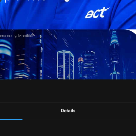
rsecurity
,
Mobilität
Details