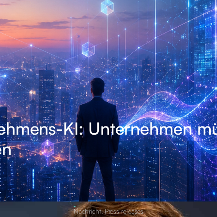
nehmens-KI: Unternehmen m
en
Nachricht
,
Press releases