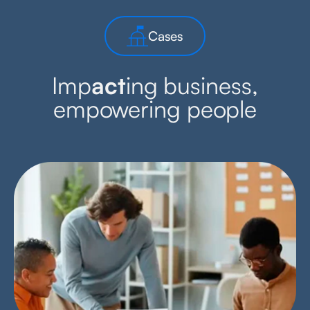
Cases
Imp
act
ing business,
empowering people