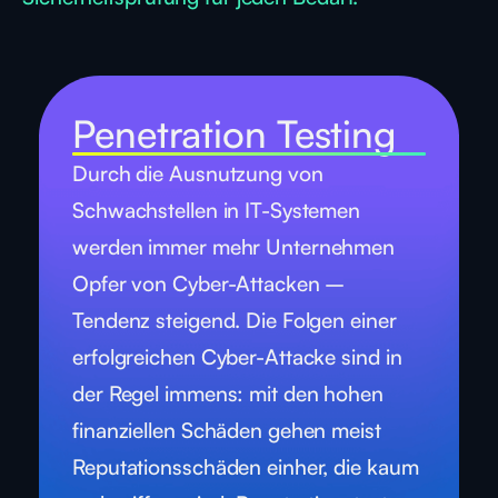
Penetration Testing
Durch die Ausnutzung von
Schwachstellen in IT-Systemen
werden immer mehr Unternehmen
Opfer von Cyber-Attacken –
Tendenz steigend. Die Folgen einer
erfolgreichen Cyber-Attacke sind in
der Regel immens: mit den hohen
finanziellen Schäden gehen meist
Reputationsschäden einher, die kaum