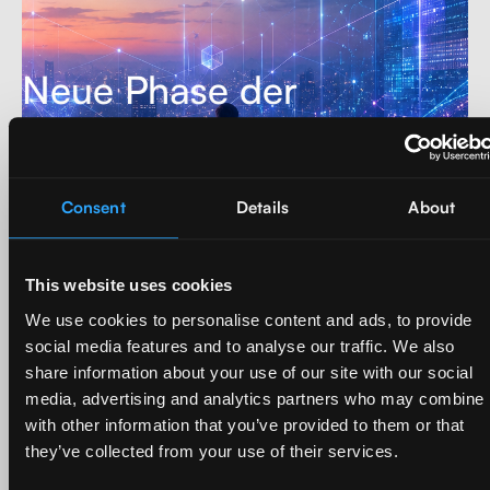
Neue Phase der
Unternehmens-KI:
Unternehmen müssen
Consent
Details
About
Mehrwert im großen
Maßstab schaffen
This website uses cookies
We use cookies to personalise content and ads, to provide
Mehr lesen
social media features and to analyse our traffic. We also
share information about your use of our site with our social
media, advertising and analytics partners who may combine i
with other information that you’ve provided to them or that
Nachricht
,
Press releases
they’ve collected from your use of their services.