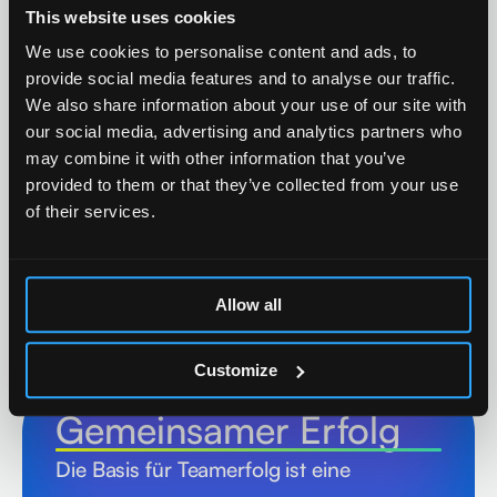
Lösungen, die über Erwartungen
This website uses cookies
hinausgehen.
We use cookies to personalise content and ads, to
provide social media features and to analyse our traffic.
We also share information about your use of our site with
our social media, advertising and analytics partners who
may combine it with other information that you’ve
provided to them or that they’ve collected from your use
Leidenschaft
of their services.
Wir begeistern uns für Menschen und
Technologie. Diese Leidenschaft ist der
Allow all
Antrieb für alles, was wir tun.
Customize
Gemeinsamer Erfolg
Die Basis für Teamerfolg ist eine