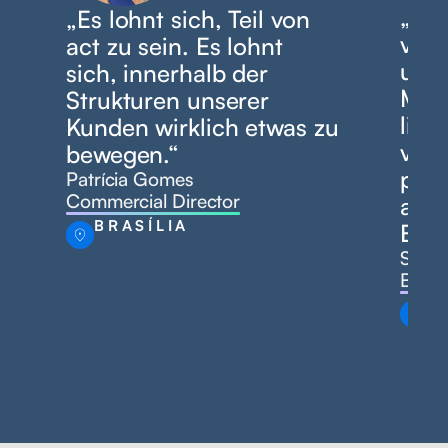
„Ich
„Es lohnt sich, Teil von
von 
act zu sein. Es lohnt
uns
sich, innerhalb der
Meh
Strukturen unserer
lief
Kunden wirklich etwas zu
vers
bewegen.“
pra
Patrícia Gomes
Commercial Director
anbi
BRASÍLIA
Erge
Stefa
Busin
M