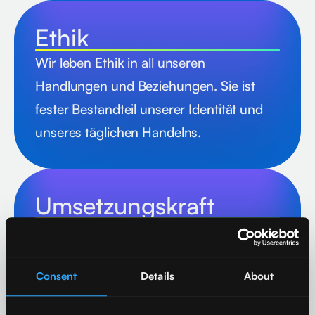
Ethik
Wir leben Ethik in all unseren
Handlungen und Beziehungen. Sie ist
fester Bestandteil unserer Identität und
unseres täglichen Handelns.
Umsetzungskraft
Wir fokussieren uns darauf, Dinge
möglich zu machen. Wir versetzen uns in
die Lage unserer Kunden, verstehen ihre
Consent
Details
About
Herausforderungen und liefern