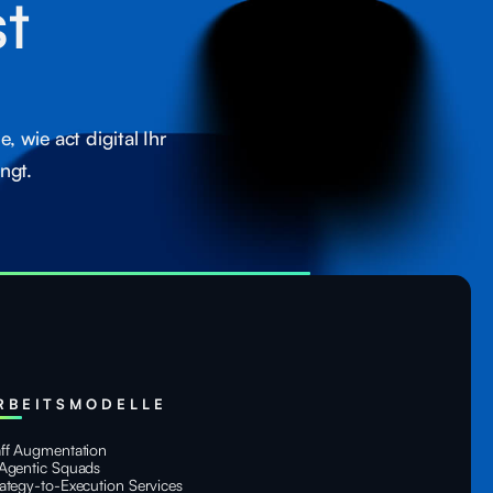
st
 wie act digital Ihr
ngt.
RBEITSMODELLE
aff Augmentation
 Agentic Squads
rategy-to-Execution Services