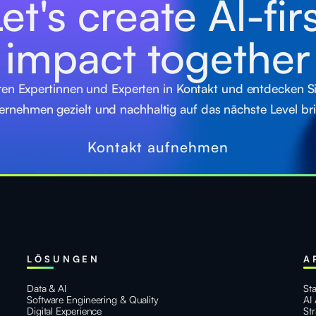
et's create Al-fir
impact together
ren Expertinnen und Experten in Kontakt und entdecken Sie,
ernehmen gezielt und nachhaltig auf das nächste Level bri
Kontakt aufnehmen
LÖSUNGEN
A
Data & AI
St
Software Engineering & Quality
AI
Digital Experience
St