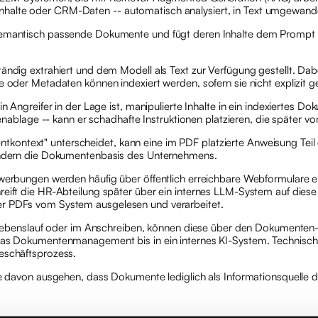
alte oder CRM-Daten -- automatisch analysiert, in Text umgewandelt,
semantisch passende Dokumente und fügt deren Inhalte dem Prompt al
tändig extrahiert und dem Modell als Text zur Verfügung gestellt. Da
 oder Metadaten können indexiert werden, sofern sie nicht explizit ge
n Angreifer in der Lage ist, manipulierte Inhalte in ein indexiertes Dok
lage -- kann er schadhafte Instruktionen platzieren, die später v
kontext" unterscheidet, kann eine im PDF platzierte Anweisung Teil
sondern die Dokumentenbasis des Unternehmens.
ewerbungen werden häufig über öffentlich erreichbare Webformulare e
Greift die HR-Abteilung später über ein internes LLM-System auf di
er PDFs vom System ausgelesen und verarbeitet.
im Lebenslauf oder im Anschreiben, können diese über den Dokumenten-
das Dokumentenmanagement bis in ein internes KI-System. Technisch ha
Geschäftsprozess.
ie davon ausgehen, dass Dokumente lediglich als Informationsquelle d