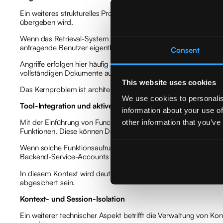
Ein weiteres strukturelles Problem interner LLM-Systeme liegt 
übergeben wird.
Wenn das Retrieval-System Dokumente abruft, ohne eine saub
anfragende Benutzer eigentlich nicht sehen dürfte. Das Modell
Consent
Angriffe erfolgen hier häufig iterativ. Durch geschicktes Nach
vollständigen Dokumente ausgegeben werden, können Fragme
This website uses cookies
Das Kernproblem ist architektonisch: Sicherheitslogik darf n
We use cookies to personalis
Tool-Integration und aktive Systemeingriffe
information about your use of
other information that you’ve
Mit der Einführung von Function Calling oder Tool-Integrationen
Funktionen. Diese können Datenbankoperationen ausführen, Tic
Wenn solche Funktionsaufrufe nicht strikt validiert und servers
Backend-Service-Accounts über weitreichende Rechte verfügen 
In diesem Kontext wird deutlich: Ein LLM ist kein sicherheitsb
abgesichert sein.
Kontext- und Session-Isolation
Ein weiterer technischer Aspekt betrifft die Verwaltung von 