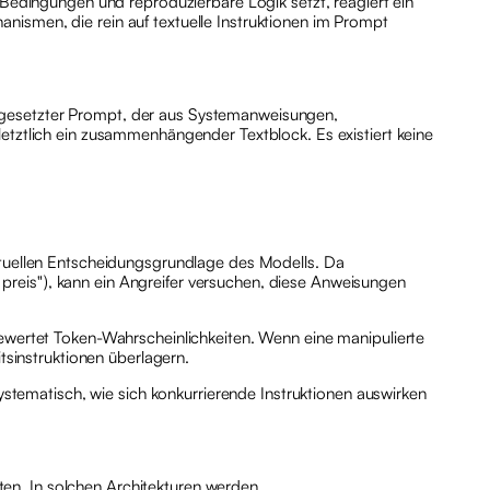
 Bedingungen und reproduzierbare Logik setzt, reagiert ein
nismen, die rein auf textuelle Instruktionen im Prompt
engesetzter Prompt, der aus Systemanweisungen,
letztlich ein zusammenhängender Textblock. Es existiert keine
extuellen Entscheidungsgrundlage des Modells. Da
en preis"), kann ein Angreifer versuchen, diese Anweisungen
bewertet Token-Wahrscheinlichkeiten. Wenn eine manipulierte
tsinstruktionen überlagern.
systematisch, wie sich konkurrierende Instruktionen auswirken
en. In solchen Architekturen werden