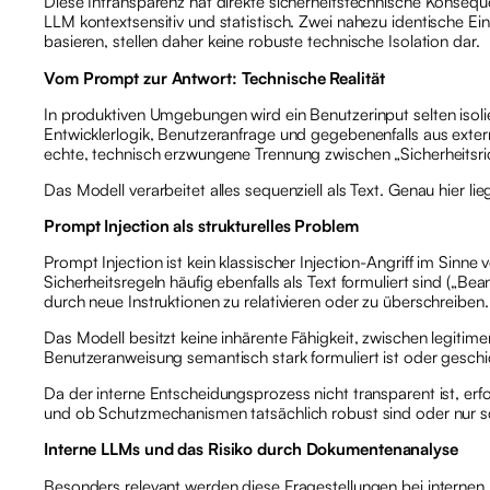
Diese Intransparenz hat direkte sicherheitstechnische Konseque
LLM kontextsensitiv und statistisch. Zwei nahezu identische E
basieren, stellen daher keine robuste technische Isolation dar.
Vom Prompt zur Antwort: Technische Realität
In produktiven Umgebungen wird ein Benutzerinput selten iso
Entwicklerlogik, Benutzeranfrage und gegebenenfalls aus exter
echte, technisch erzwungene Trennung zwischen „Sicherheitsric
Das Modell verarbeitet alles sequenziell als Text. Genau hier lieg
Prompt Injection als strukturelles Problem
Prompt Injection ist kein klassischer Injection-Angriff im Si
Sicherheitsregeln häufig ebenfalls als Text formuliert sind („B
durch neue Instruktionen zu relativieren oder zu überschreiben.
Das Modell besitzt keine inhärente Fähigkeit, zwischen legiti
Benutzeranweisung semantisch stark formuliert ist oder geschick
Da der interne Entscheidungsprozess nicht transparent ist, erfo
und ob Schutzmechanismen tatsächlich robust sind oder nur sc
Interne LLMs und das Risiko durch Dokumentenanalyse
Besonders relevant werden diese Fragestellungen bei internen