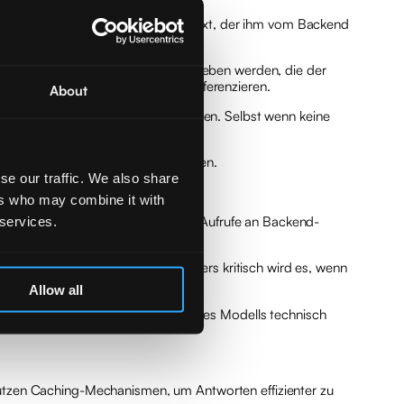
n. Es verarbeitet lediglich den Kontext, der ihm vom Backend
n, dass dem Modell Inhalte übergeben werden, die der
 oder zumindest indirekt darauf referenzieren.
About
rmationen schrittweise rekonstruieren. Selbst wenn keine
erierung technisch erzwungen werden.
se our traffic. We also share
ers who may combine it with
 services.
mehr nur Text, sondern strukturierte Aufrufe an Backend-
 indirekt Aktionen auslösen. Besonders kritisch wird es, wenn
Allow all
evante Entscheidung muss außerhalb des Modells technisch
 nutzen Caching-Mechanismen, um Antworten effizienter zu