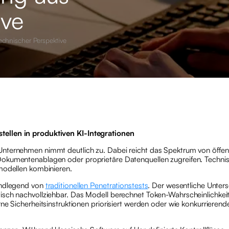
ive
echnischer Perspektive
tellen in produktiven KI-Integrationen
nternehmen nimmt deutlich zu. Dabei reicht das Spektrum von öffen
Dokumentenablagen oder proprietäre Datenquellen zugreifen. Technis
hmodellen kombinieren.
rundlegend von
traditionellen Penetrationstests
. Der wesentliche Unters
sch nachvollziehbar. Das Modell berechnet Token-Wahrscheinlichkeite
ne Sicherheitsinstruktionen priorisiert werden oder wie konkurrieren