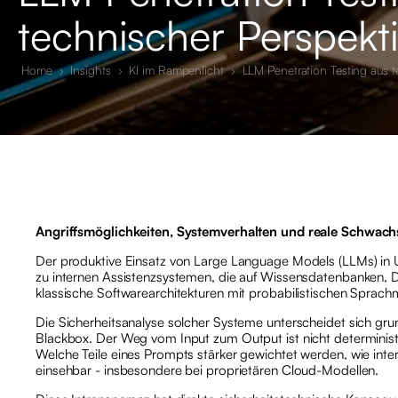
technischer Perspekt
Home
›
Insights
›
KI im Rampenlicht
›
LLM Penetration Testing aus t
Angriffsmöglichkeiten, Systemverhalten und reale Schwachs
Der produktive Einsatz von Large Language Models (LLMs) in U
zu internen Assistenzsystemen, die auf Wissensdatenbanken, 
klassische Softwarearchitekturen mit probabilistischen Sprac
Die Sicherheitsanalyse solcher Systeme unterscheidet sich g
Blackbox. Der Weg vom Input zum Output ist nicht deterministi
Welche Teile eines Prompts stärker gewichtet werden, wie inter
einsehbar - insbesondere bei proprietären Cloud-Modellen.