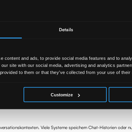
in der Zugriffskontrolle. Das Modell selbst kennt keine Berechtigunge
ere Dokument-Level-Access-Control durchzusetzen, kann es passiere
 wird diese Inhalte dann unter Umständen in seiner Antwort verwenden
Details
fragen, Umformulierungen oder Kontextverschiebungen lassen sich Info
nte oder Zusammenfassungen sensible Inhalte preisgeben.
icht dem Modell überlassen werden, sondern muss vor der Kontextgen
e content and ads, to provide social media features and to analy
 our site with our social media, advertising and analytics partn
 provided to them or that they’ve collected from your use of their
 verschiebt sich das Risikoprofil weiter. Das Modell generiert nicht 
kets erstellen oder externe APIs ansprechen.
eitig autorisiert werden, kann ein Angreifer über manipulierte Prompts
und das Modell als Vermittler agiert.
Customize
ewusster Akteur. Es folgt statistischen Mustern. Jede sicherheitsrel
Konversationskontexten. Viele Systeme speichern Chat-Historien oder