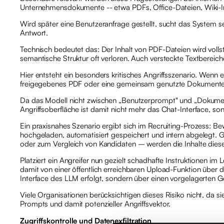
Unternehmensdokumente -- etwa PDFs, Office-Dateien, Wiki-Inh
Wird später eine Benutzeranfrage gestellt, sucht das System 
Antwort.
Technisch bedeutet das: Der Inhalt von PDF-Dateien wird volls
semantische Struktur oft verloren. Auch versteckte Textbereiche
Hier entsteht ein besonders kritisches Angriffsszenario. Wenn ei
freigegebenes PDF oder eine gemeinsam genutzte Dokumentenab
Da das Modell nicht zwischen „Benutzerprompt" und „Dokument
Angriffsoberfläche ist damit nicht mehr das Chat-Interface, 
Ein praxisnahes Szenario ergibt sich im Recruiting-Prozess: B
hochgeladen, automatisiert gespeichert und intern abgelegt. 
oder zum Vergleich von Kandidaten – werden die Inhalte dies
Platziert ein Angreifer nun gezielt schadhafte Instruktionen 
damit von einer öffentlich erreichbaren Upload-Funktion über 
Interface des LLM erfolgt, sondern über einen vorgelagerten 
Viele Organisationen berücksichtigen dieses Risiko nicht, da s
Prompts und damit potenzieller Angriffsvektor.
Zugriffskontrolle und Datenexfiltration