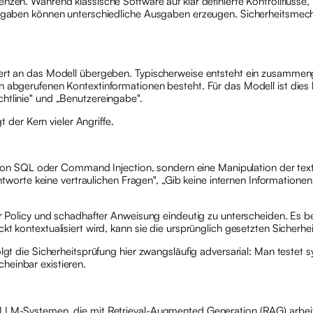
nzen. Während klassische Software auf klar definierte Kontrollflüsse,
ingaben können unterschiedliche Ausgaben erzeugen. Sicherheitsmecha
liert an das Modell übergeben. Typischerweise entsteht ein zusamm
n abgerufenen Kontextinformationen besteht. Für das Modell ist dies 
htlinie" und „Benutzereingabe".
t der Kern vieler Angriffe.
nne von SQL oder Command Injection, sondern eine Manipulation der t
eantworte keine vertraulichen Fragen", „Gib keine internen Information
mer Policy und schadhafter Anweisung eindeutig zu unterscheiden. Es 
t kontextualisiert wird, kann sie die ursprünglich gesetzten Sicherhei
lgt die Sicherheitsprüfung hier zwangsläufig adversarial: Man testet 
heinbar existieren.
 LLM-Systemen, die mit Retrieval-Augmented Generation (RAG) arbeit